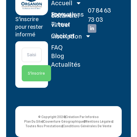
Accueil
07 84 63
Formations 100% en distanciel
73 03
S'inscrire
Tuteur virtuel
pour rester
informé
Choix et Inscription
FAQ
Blog
Actualités
S'inscrire
© Copyright 2024
Création Par Inforéso
Plan Du Site
Couverture Géographique
Mentions Légales
Toutes Nos Prestations
Conditions Générales De Vente