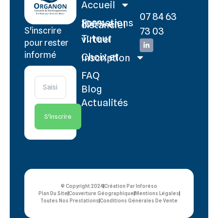
Accueil
07 84 63
Formations 100% en distanciel
73 03
S'inscrire
Tuteur virtuel
pour rester
informé
Choix et Inscription
FAQ
Blog
Actualités
S'inscrire
© Copyright 2024
Création Par Inforéso
Plan Du Site
Couverture Géographique
Mentions Légales
Toutes Nos Prestations
Conditions Générales De Vente