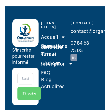
[ LIENS
[ CONTACT ]
UTILES]
contact@organo
Accueil
07 84 63
Formations 100% en distanciel
73 03
S'inscrire
Tuteur virtuel
pour rester
informé
Choix et Inscription
FAQ
Blog
Actualités
S'inscrire