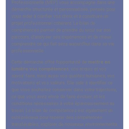
Professionnelle (MEP) vous accompagne dans une
démarche structurée et personnalisée, pensée pour
vous aider à clarifier vos choix et à construire un
projet professionnel cohérent. Le bilan de
compétences permet de prendre du recul sur son
parcours, d’analyser ses expériences et de mieux
comprendre ce qui fait sens aujourd’hui dans sa vie
professionnelle.
Cette démarche offre l’opportunité de
mettre en
lumière vos compétences
, vos acquis et vos
savoir-faire, mais aussi vos qualités humaines, vos
motivations et vos valeurs. Elle aide à identifier ce
que vous souhaitez conserver dans votre trajectoire,
ce que vous avez envie de faire évoluer, et les
conditions nécessaires à votre épanouissement au
travail. Le bilan de compétences est également un
outil précieux pour repérer des compétences
transférables, explorer de nouveaux environnements