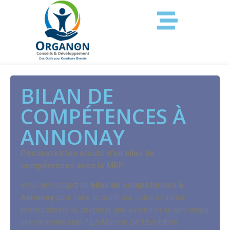
BILAN DE
COMPÉTENCES À
ANNONAY
Découvrez les atouts d’un bilan de
compétences avec la MEP
Vous envisagez un
bilan de compétences à
Annonay
pour faire le point sur votre situation
professionnelle, préparer une évolution ou envisager
une reconversion ? La Maison de l’Évolution