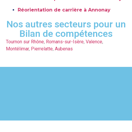
Réorientation de carrière à Annonay
Nos autres secteurs pour un
Bilan de compétences
Tournon sur Rhône
,
Romans-sur-Isère
,
Valence
,
Montélimar
,
Pierrelatte
,
Aubenas
Besoin de plus d'informations
concernant nos prestations
pour un bilan de compétences
à Annonay ?