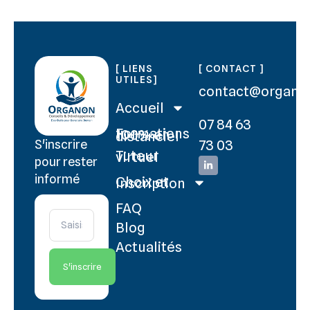
[ LIENS
[ CONTACT ]
UTILES]
contact@organo
Accueil
07 84 63
Formations 100% en distanciel
73 03
S'inscrire
Tuteur virtuel
pour rester
informé
Choix et Inscription
FAQ
Blog
Actualités
S'inscrire