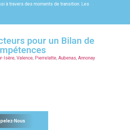
ussi à travers des moments de transition. Les
cteurs pour un Bilan de
mpétences
r-Isère
,
Valence
,
Pierrelatte
,
Aubenas
,
Annonay
pelez-Nous