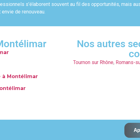
rofessionnels s’élaborent souvent au fil des opportunités, mais a
t envie de renouveau.
 Montélimar
Nos autres se
co
mar
Tournon sur Rhône
,
Romans-su
e à Montélimar
Montélimar
plus d'informations
Ap