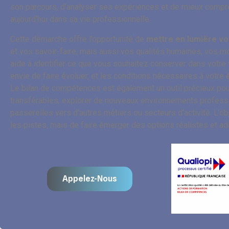
son parcours, d’analyser ses expériences et de mieux compre
aujourd’hui dans sa vie professionnelle.
Cette démarche offre l’opportunité de
mettre en lumière v
et vos savoir-faire, mais aussi vos qualités humaines, vos mot
aide à identifier ce que vous souhaitez conserver dans votre 
envie de faire évoluer, et les conditions nécessaires à votre
Le bilan de compétences est également un outil précieux p
transférables, explorer de nouveaux environnements profess
passerelles vers d’autres métiers ou secteurs d’activité. L’obj
les pistes, mais de faire émerger des options réalistes et ad
Appelez-Nous