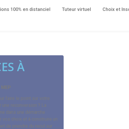
ions 100% en distanciel
Tuteur virtuel
Choix et Ins
ES À
a MEP
ur faire le point sur votre
r une reconversion ? La
gne dans une démarche
r vos choix et à construire un
et de prendre du recul sur