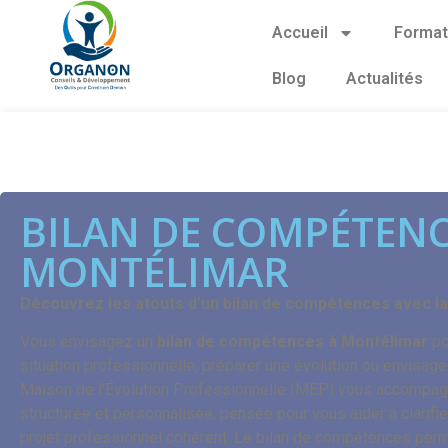
Accueil
Format
Blog
Actualités
BILAN DE COMPÉTENC
MONTÉLIMAR
Découvrez les atouts d’un bilan de compétences avec l
Vous envisagez un
bilan de compétences à Montélimar
po
situation professionnelle, préparer une évolution ou envisage
Maison de l’Évolution Professionnelle (MEP) vous accompa
structurée et personnalisée, pensée pour vous aider à clarifie
projet professionnel cohérent. Le bilan de compétences perm