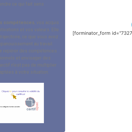
ndre ce qui fait sens
os compétences
, vos acquis
ivations et vos valeurs. Elle
[forminator_form id="7327
trajectoire, ce que vous avez
 épanouissement au travail.
our repérer des compétences
ionnels et envisager des
ectif n’est pas de multiplier
aptées à votre situation.