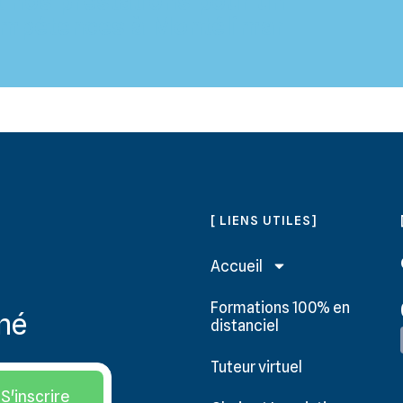
 nos prestations pour un
ompétences à Montélimar
[ LIENS UTILES]
Accueil
Formations 100% en
rmé
distanciel
Tuteur virtuel
S'inscrire