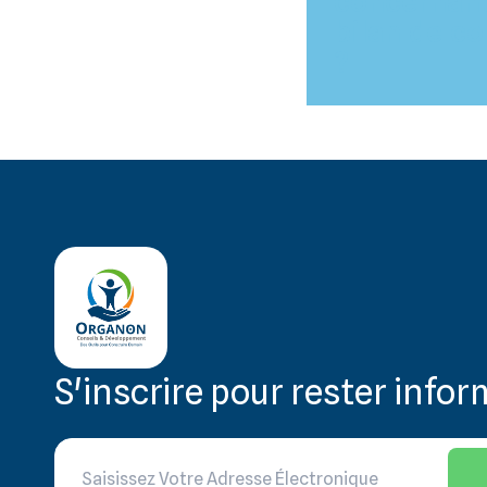
concernant
bilan de c
?
S'inscrire pour rester info