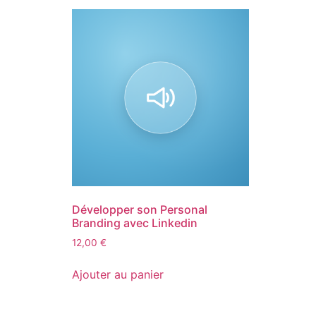
Développer son Personal
Branding avec Linkedin
12,00
€
Ajouter au panier