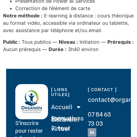
Présentation de Power Bi Services
Correction de l’élément de carte
Notre méthode :
E-learning à distance : cours théorique
au format vidéo, accessible via ordinateur ou tablette,
avec assistance par téléphone et/ou email.
Public :
Tous publics —
Niveau :
Initiation —
Prérequis :
Aucun prérequis —
Durée :
3h40 environ
[ LIENS
[ CONTACT ]
UTILES]
contact@organo
Accueil
07 84 63
Formations 100% en distanciel
73 03
S'inscrire
Tuteur virtuel
pour rester