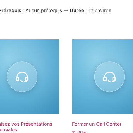
Prérequis :
Aucun prérequis —
Durée :
1h environ
sez vos Présentations
Former un Call Center
rciales
12,00
€