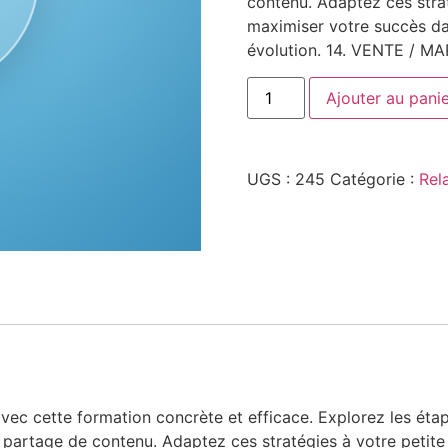
contenu. Adaptez ces strat
maximiser votre succès d
évolution. 14. VENTE / M
Ajouter au pani
UGS :
245
Catégorie :
Rel
ec cette formation concrète et efficace. Explorez les étape
le partage de contenu. Adaptez ces stratégies à votre petit