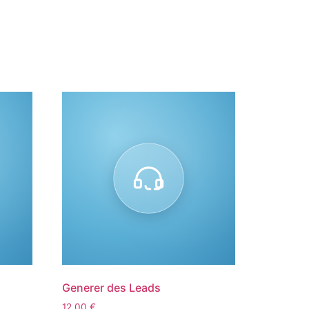
Generer des Leads
12,00
€